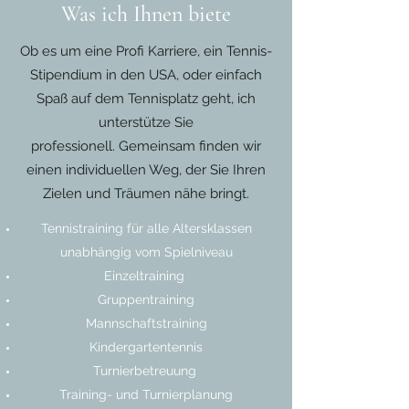
Was ich Ihnen biete
Ob es um eine Profi Karriere, ein Tennis-
Stipendium in den USA, oder einfach
Spaß auf dem Tennisplatz geht, ich
unterstütze Sie
professionell. Gemeinsam finden wir
einen individuellen Weg, der Sie Ihren
Zielen und Träumen nähe bringt.
Tennistraining für alle Altersklassen
unabhängig vom Spielniveau
Einzeltraining
Gruppentraining
Mannschaftstraining
Kindergartentennis
Turnierbetreuung
Training- und Turnierplanung